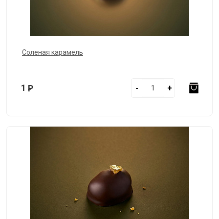
Соленая карамель
1
Р
-
+