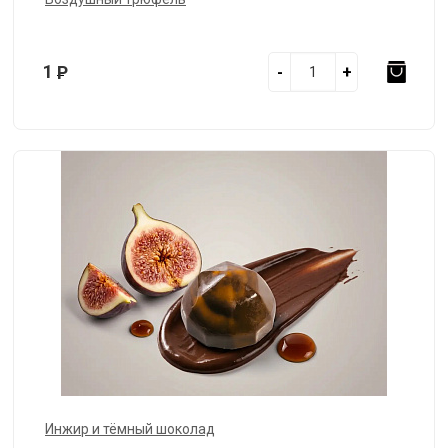
1
Р
-
+
Инжир и тёмный шоколад