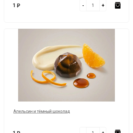
1
Р
-
+
Апельсин и тёмный шоколад
1