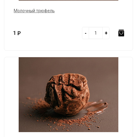
Молочный трюфель
1
Р
-
+