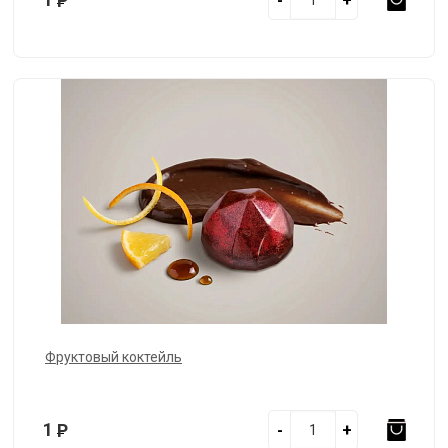
Р
-
+
Фруктовый коктейль
1
Р
-
+