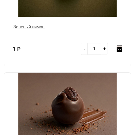
Зеленый лимон
1
Р
-
+