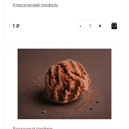
Классический трюфель
1
Р
-
+
Воздушный трюфель