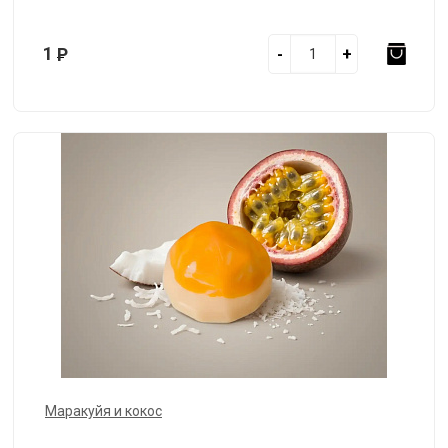
1
Р
-
+
Маракуйя и кокос