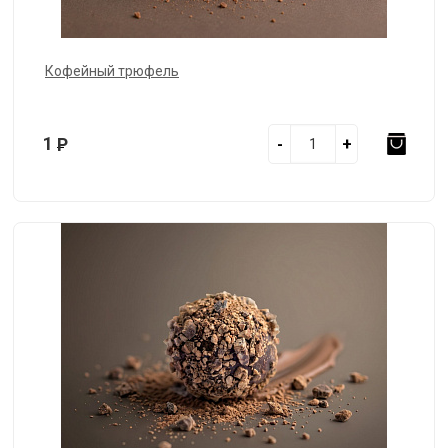
Кофейный трюфель
1
Р
-
+