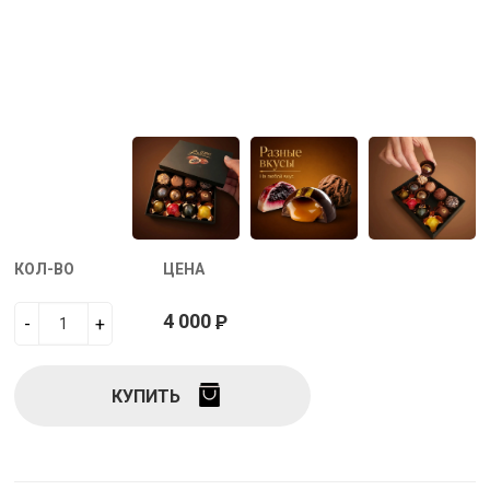
КОЛ-ВО
ЦЕНА
4 000
Р
-
+
КУПИТЬ