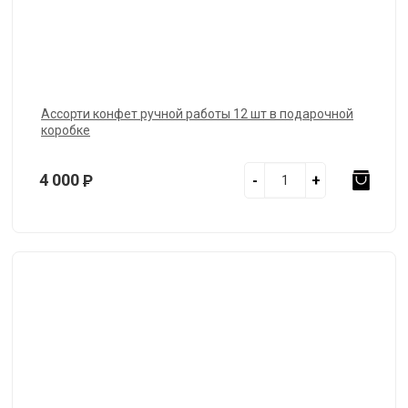
Ассорти конфет ручной работы 12 шт в подарочной
коробке
4 000
Р
-
+